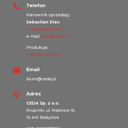

Telefon
Kierownik sprzedaży:
Sebastian Stec
+ 48 575-200-144
e-mail:
stec@ceda.pl
Produkcja:
+48 530-731-502

Email
biuro@ceda.pl

Adres
CEDA Sp. z o.o.
Krupniki, ul. Makowa 16,
15-641 Białystok