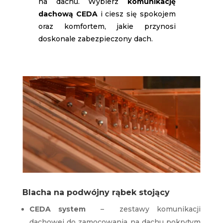
na dachu. Wybierz
komunikację
dachową
CEDA
i ciesz się spokojem
oraz komfortem, jakie przynosi
doskonale zabezpieczony dach.
Blacha na podwójny rąbek stojący
CEDA system
– zestawy komunikacji
dachowej do zamocowania na dachu pokrytym