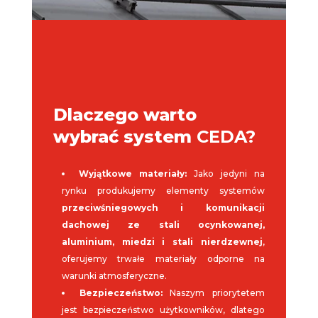
Dlaczego warto
wybrać system
CEDA?
Wyjątkowe materiały:
Jako jedyni na
rynku produkujemy elementy systemów
przeciwśniegowych i komunikacji
dachowej ze stali ocynkowanej,
aluminium, miedzi i stali nierdzewnej
,
oferujemy trwałe materiały odporne na
warunki atmosferyczne.
Bezpieczeństwo:
Naszym priorytetem
jest bezpieczeństwo użytkowników, dlatego