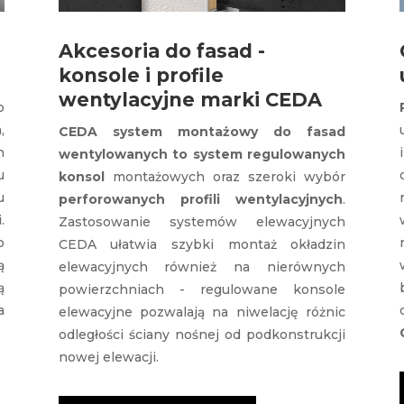
Akcesoria do fasad -
konsole i profile
wentylacyjne marki CEDA
o
,
CEDA system montażowy do fasad
n
wentylowanych to system regulowanych
u
konsol
montażowych oraz szeroki wybór
u
perforowanych profili wentylacyjnych
.
.
Zastosowanie systemów elewacyjnych
o
CEDA ułatwia szybki montaż okładzin
ą
elewacyjnych również na nierównych
ą
powierzchniach - regulowane konsole
a
elewacyjne pozwalają na niwelację różnic
odległości ściany nośnej od podkonstrukcji
nowej elewacji.