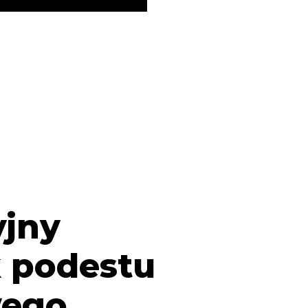
jny
 podestu
wego