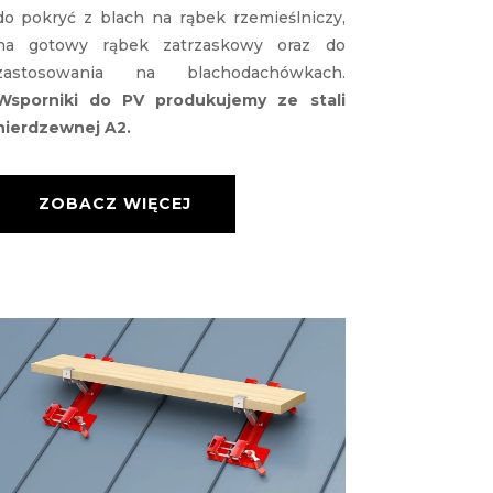
do pokryć z blach na rąbek rzemieślniczy,
na gotowy rąbek zatrzaskowy oraz do
zastosowania na blachodachówkach.
Wsporniki do PV produkujemy ze stali
nierdzewnej A2.
ZOBACZ WIĘCEJ