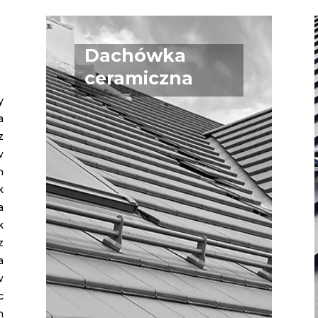
Dachówka
ceramiczna
y
a
z
w
h
k
a
k
z
a
w
c
h