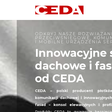
ODKRYJ NASZE ROZWIĄZAN
PRZECIWŚNIEGOWE, KOMU
I MOBILNE URZĄDZENIA S
Innowacyjne 
dachowe i fa
od
CEDA
CEDA – polski producent płotków
komunikacji dachowej i innowacyjny
fasad – konsol elewacyjnych i profil
Produkty CEDA to gwarancja bezpiecz