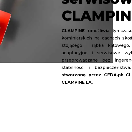
CLAMPIN
CLAMPINE
umożliwia tymczas
kominiarskich na dachach skoś
stojącego i rąbka kątoweg
adaptacyjne i serwisowe w
przeprowadzane bez ingeren
stabilności i bezpieczeństwa.
stworzoną przez CEDA.pl: C
CLAMPINE LA.