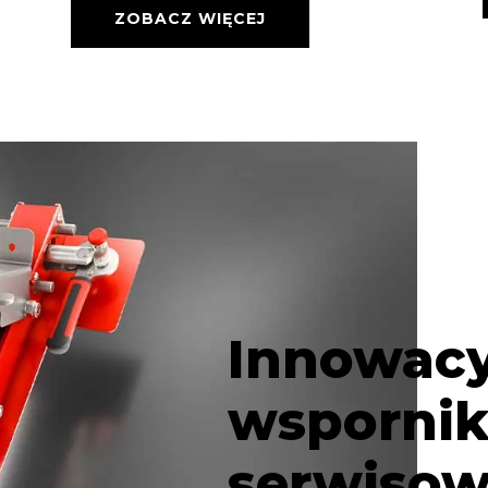
ZOBACZ WIĘCEJ
Innowacy
wspornik
serwiso