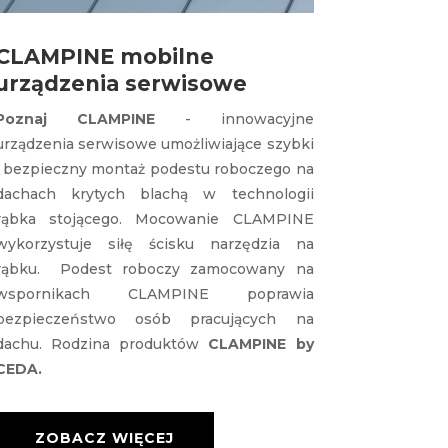
CLAMPINE mobilne
urządzenia serwisowe
Poznaj CLAMPINE
- innowacyjne
urządzenia serwisowe umożliwiające szybki
i bezpieczny montaż podestu roboczego na
dachach krytych blachą w technologii
rąbka stojącego. Mocowanie CLAMPINE
wykorzystuje siłę ścisku narzędzia na
rąbku. Podest roboczy zamocowany na
wspornikach CLAMPINE poprawia
bezpieczeństwo osób pracujących na
dachu. Rodzina produktów
CLAMPINE by
CEDA.
ZOBACZ WIĘCEJ