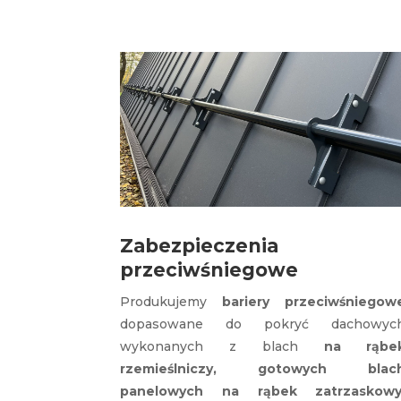
Zabezpieczenia
przeciwśniegowe
Produkujemy
bariery przeciwśniegow
dopasowane do pokryć dachowyc
wykonanych z blach
na rąbe
rzemieślniczy, gotowych blac
panelowych na rąbek zatrzaskowy