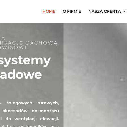
HOME
O FIRMIE
NASZA OFERTA
IA
NIKACJĘ DACHOWĄ
ERWISOWE
systemy
sadowe
 śniegowych rurowych,
ch akcesoriów do montażu
i do wentylacji elewacji.
eństwa użytkowników oraz