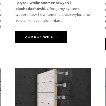
i płytek włóknocementowych i
m
blachodachówki
. Oferujemy systemu
,
wsporników i ław kominiarskich wykonane
k
ze stali, miedzi i aluminium.
i
i
ZOBACZ WIĘCEJ