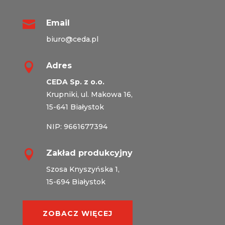

Email
biuro@ceda.pl

Adres
CEDA Sp. z o.o.
Krupniki, ul. Makowa 16,
15-641 Białystok
NIP: 9661677394

Zakład produkcyjny
Szosa Knyszyńska 1,
15-694 Białystok
ZOBACZ WIĘCEJ