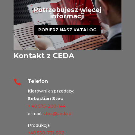
Potrzebujesz więcej
informacji
POBIERZ NASZ KATALOG
Kontakt z CEDA

Telefon
Kierownik sprzedaży:
Sebastian Stec
+ 48 575-200-144
e-mail:
stec@ceda.pl
Produkcja:
+48 530-731-502