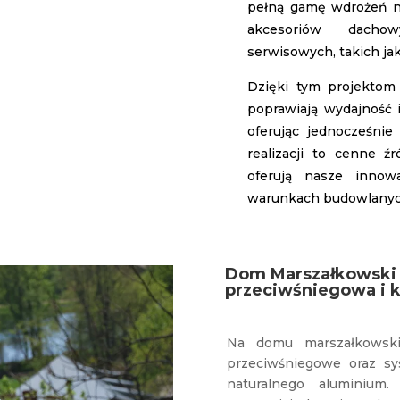
pełną gamę wdrożeń n
akcesoriów dacho
serwisowych, takich ja
Dzięki tym projektom
poprawiają wydajność 
oferując jednocześnie
realizacji to cenne źr
oferują nasze innow
warunkach budowlanyc
Dom Marszałkowski 
przeciwśniegowa i 
Na domu marszałkowski
przeciwśniegowe oraz s
naturalnego aluminium.