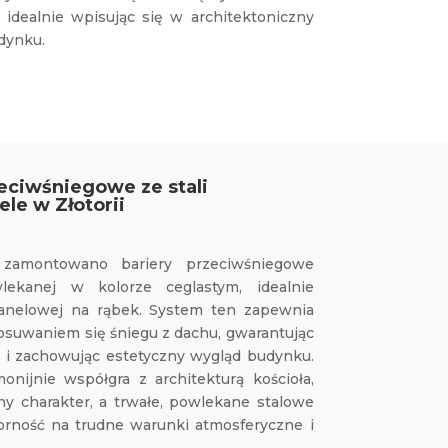
, idealnie wpisując się w architektoniczny
dynku.
zeciwśniegowe ze stali
le w Złotorii
 zamontowano bariery przeciwśniegowe
ekanej w kolorze ceglastym, idealnie
anelowej na rąbek. System ten zapewnia
osuwaniem się śniegu z dachu, gwarantując
i zachowując estetyczny wygląd budynku.
onijnie współgra z architekturą kościoła,
jny charakter, a trwałe, powlekane stalowe
rność na trudne warunki atmosferyczne i