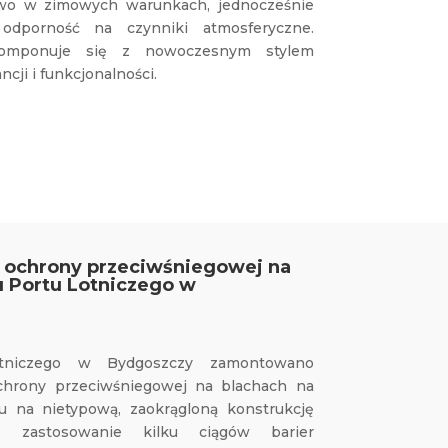
two w zimowych warunkach, jednocześnie
 odporność na czynniki atmosferyczne.
komponuje się z nowoczesnym stylem
cji i funkcjonalności.
 ochrony przeciwśniegowej na
 Portu Lotniczego w
tniczego w Bydgoszczy zamontowano
hrony przeciwśniegowej na blachach na
u na nietypową, zaokrągloną konstrukcję
o zastosowanie kilku ciągów barier