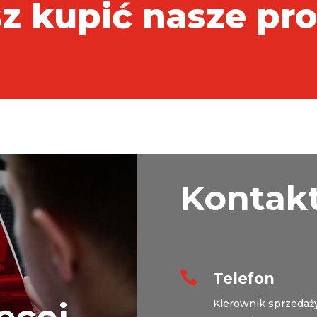
z kupić nasze pr
Kontak

Telefon
ęcej
Kierownik sprzedaży