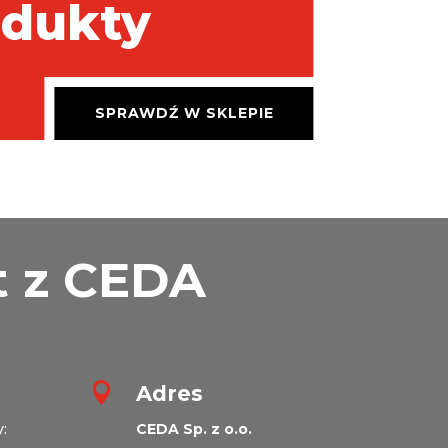
odukty
SPRAWDŹ W SKLEPIE
t z CEDA

Adres
:
CEDA Sp. z o.o.