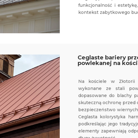
funkcjonalność i estetykę
kontekst zabytkowego bu
Ceglaste bariery pr
powlekanej na koście
Na kościele w Złotorii
wykonane ze stali powl
dopasowane do blachy p
skuteczną ochronę przed 
bezpieczeństwo wiernych 
Ceglasta kolorystyka harm
podkreślając jego tradycy
elementy zapewniają odpo